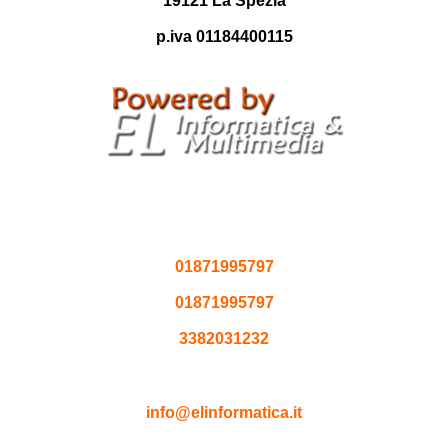
19121 La Spezia
p.iva 01184400115
Contatti
01871995797
01871995797
3382031232
Info e Amministrazione
info@elinformatica.it